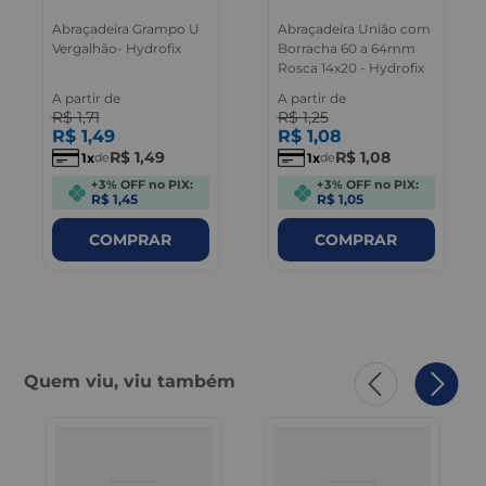
Abraçadeira Grampo U
Abraçadeira União com
Vergalhão- Hydrofix
Borracha 60 a 64mm
Rosca 14x20 - Hydrofix
A partir de
A partir de
R$
1
,
71
R$
1
,
25
R$
1
,
49
R$
1
,
08
R$
1
,
49
R$
1
,
08
1
1
de
de
+3% OFF no PIX:
+3% OFF no PIX:
R$ 1,45
R$ 1,05
COMPRAR
COMPRAR
Quem viu, viu também