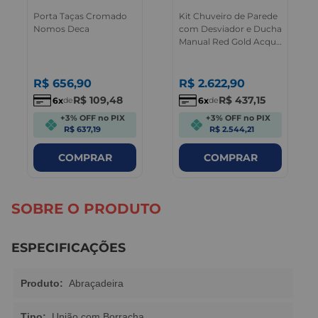
Porta Taças Cromado
Kit Chuveiro de Parede
Nomos Deca
com Desviador e Ducha
Manual Red Gold Acqua
Plus Deca
R$
656
,
90
R$
2.622
,
90
R$
109
,
48
R$
437
,
15
6
6
de
de
+3% OFF no PIX
+3% OFF no PIX
R$ 637,19
R$ 2.544,21
COMPRAR
COMPRAR
SOBRE O PRODUTO
ESPECIFICAÇÕES
Produto:
Abraçadeira
Tipo:
União com Borracha