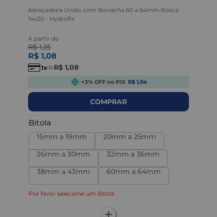
Abraçadeira União com Borracha 60 a 64mm Rosca
14x20 - Hydrofix
A partir de
R$
1
,
25
R$
1
,
08
R$
1
,
08
1
de
+3% OFF no PIX
R$ 1,04
COMPRAR
Bitola
15mm a 19mm
20mm a 25mm
26mm a 30mm
32mm a 36mm
38mm a 43mm
60mm a 64mm
Por favor selecione um Bitola