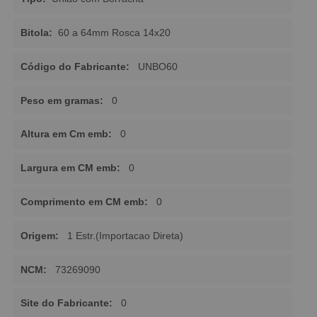
Bitola:
60 a 64mm Rosca 14x20
Código do Fabricante:
UNBO60
Peso em gramas:
0
Altura em Cm emb:
0
Largura em CM emb:
0
Comprimento em CM emb:
0
Origem:
1 Estr.(Importacao Direta)
NCM:
73269090
Site do Fabricante:
0