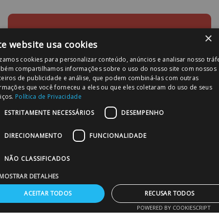
×
SOLICITE JÁ SEU ORÇAMENTO!
te website usa cookies
izamos cookies para personalizar conteúdo, anúncios e analisar nosso tráf
bém compartilhamos informações sobre o uso do nosso site com nossos
ceiros de publicidade e análise, que podem combiná-las com outras
ormações que você forneceu a eles ou que eles coletaram do uso de seus
Conte com nossos
PROFISSIONAIS
iços.
Política de Privacidade
ESPECIALIZADOS
para ajudar em suas
compras!
ESTRITAMENTE NECESSÁRIOS
DESEMPENHO
DIRECIONAMENTO
FUNCIONALIDADE
Cadastre seu e-mail e receba
NÃO CLASSIFICADOS
DESCONTOS EXCLUSIVOS
MOSTRAR DETALHES
ACEITAR TODOS
RECUSAR TODOS
POWERED BY COOKIESCRIPT