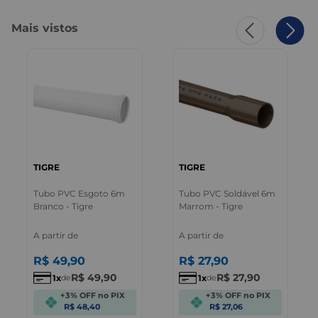
Mais vistos
TIGRE
TIGRE
Tubo PVC Esgoto 6m
Tubo PVC Soldável 6m
Branco - Tigre
Marrom - Tigre
A partir de
A partir de
R$
49
,
90
R$
27
,
90
R$
49
,
90
R$
27
,
90
1
1
de
de
+3% OFF no PIX
+3% OFF no PIX
R$ 48,40
R$ 27,06