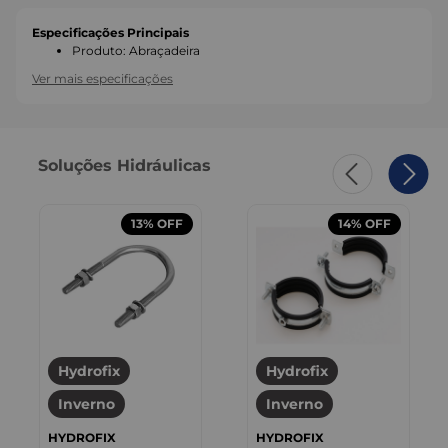
Especificações Principais
Produto
:
Abraçadeira
Ver mais especificações
Soluções Hidráulicas
13%
OFF
14%
OFF
Hydrofix
Hydrofix
Inverno
Inverno
HYDROFIX
HYDROFIX