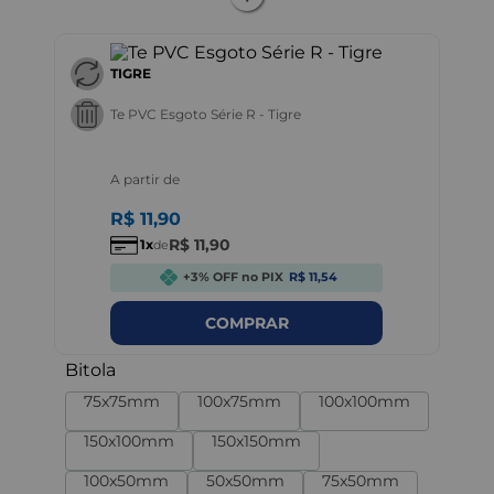
TIGRE
Te PVC Esgoto Série R - Tigre
A partir de
R$
11
,
90
R$
11
,
90
1
de
+3% OFF no PIX
R$ 11,54
COMPRAR
Bitola
75x75mm
100x75mm
100x100mm
150x100mm
150x150mm
100x50mm
50x50mm
75x50mm