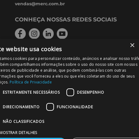
vendas@merc.com.br
CONHEÇA NOSSAS REDES SOCIAIS
×
te website usa cookies
FORMAS DE PAGAMENTO
izamos cookies para personalizar conteúdo, anúncios e analisar nosso tráf
bém compartilhamos informações sobre o uso do nosso site com nossos
ceiros de publicidade e análise, que podem combiná-las com outras
ormações que você forneceu a eles ou que eles coletaram do uso de seus
iços.
Política de Privacidade
PODE CONFIAR!
ESTRITAMENTE NECESSÁRIOS
DESEMPENHO
DIRECIONAMENTO
FUNCIONALIDADE
NÃO CLASSIFICADOS
MOSTRAR DETALHES
MERC – Comércio de Materiais para Construção Ltda. Rua