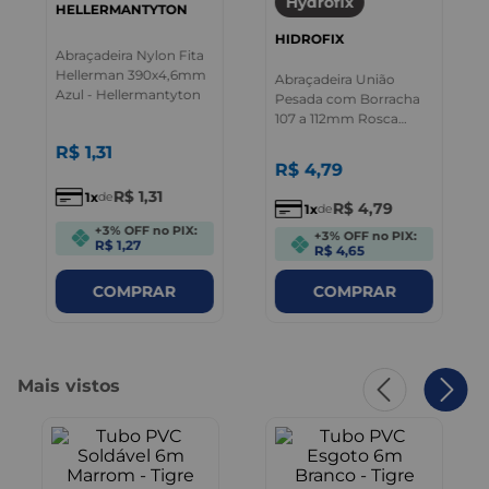
Hydrofix
HELLERMANTYTON
HIDROFIX
Abraçadeira Nylon Fita
Hellerman 390x4,6mm
Abraçadeira União
Azul - Hellermantyton
Pesada com Borracha
107 a 112mm Rosca
38x20 - Hydrofix
R$
1
,
31
R$
4
,
79
R$
1
,
31
1
de
R$
4
,
79
1
de
+3% OFF no PIX:
+3% OFF no PIX:
R$ 1,27
R$ 4,65
COMPRAR
COMPRAR
Mais vistos