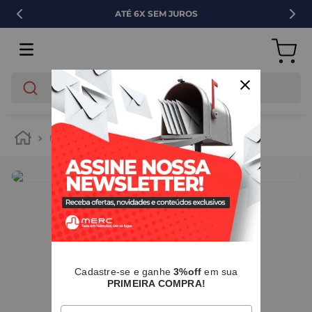
ATÉ 6X SEM JUROS
O que você está buscando?
ferragens
abraçadeiras
IMAGENS MERAMENTE ILUSTRATIVAS
Cadastre-se e ganhe
3%off
em sua
PRIMEIRA COMPRA!