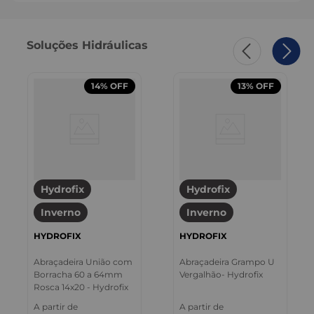
Soluções Hidráulicas
14%
OFF
13%
OFF
Hydrofix
Hydrofix
Inverno
Inverno
HYDROFIX
HYDROFIX
Abraçadeira União com
Abraçadeira Grampo U
Borracha 60 a 64mm
Vergalhão- Hydrofix
Rosca 14x20 - Hydrofix
A partir de
A partir de