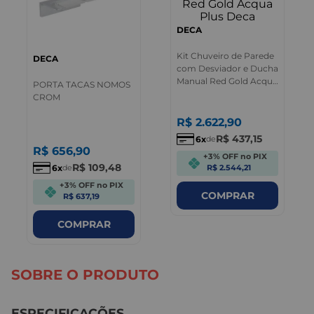
DECA
Kit Chuveiro de Parede
DECA
com Desviador e Ducha
Manual Red Gold Acqua
PORTA TACAS NOMOS
Plus Deca
CROM
R$
2.622
,
90
R$
437
,
15
6
de
R$
656
,
90
+3% OFF no PIX
R$
109
,
48
6
de
R$ 2.544,21
+3% OFF no PIX
COMPRAR
R$ 637,19
COMPRAR
SOBRE O PRODUTO
ESPECIFICAÇÕES