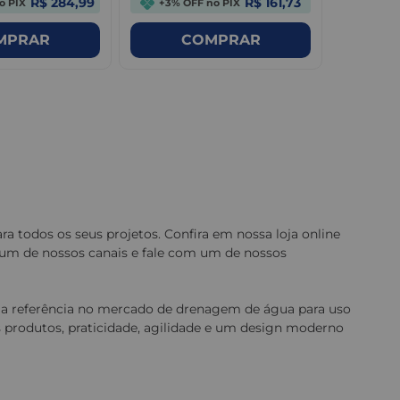
R$ 284,99
R$ 161,73
o PIX
+3% OFF no PIX
+3% O
MPRAR
COMPRAR
a todos os seus projetos. Confira em nossa loja online
e um de nossos canais e fale com um de nossos
 a referência no mercado de drenagem de água para uso
os produtos, praticidade, agilidade e um design moderno