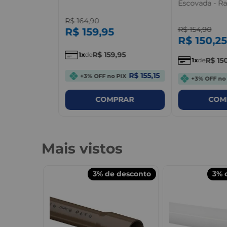
Escovada - Ra
R$
164
,
90
R$
154
,
90
R$
159
,
95
R$
150
,
25
R$
159
,
95
1
de
R$
15
1
de
R$ 155,15
+3% OFF no PIX
+3% OFF no
PRAR
COMPRAR
COM
Mais vistos
desconto
3%
de desconto
3%
d