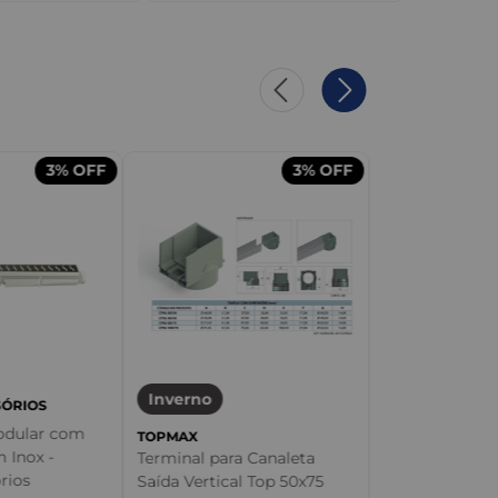
3%
OFF
3%
OFF
Inverno
TOPMAX
Canaleta Top
Alumínio - T
Inverno
SÓRIOS
odular com
TOPMAX
 Inox -
Terminal para Canaleta
R$
511
,
90
rios
Saída Vertical Top 50x75