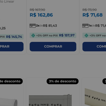
lo Linear
R$
167
,
90
R$
73
,
90
R$
162
,
86
R$
71
,
68
R$
81
,
43
R$
71
,
2
de
1
de
0
,
25
R$ 157,97
+3% OFF no PIX
+3% OFF no
R$ 145,74
 PIX
PRAR
COMPRAR
COM
e desconto
3%
de desconto