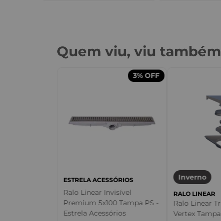
Quem viu, viu també
3%
OFF
Inverno
ESTRELA ACESSÓRIOS
Canaleta
00mm -
Ralo Linear Invisível
RALO LINEAR
Premium 5x100 Tampa PS -
Ralo Linear T
Estrela Acessórios
Vertex Tampa