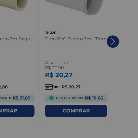
TIGRE
TIGRE
herm 3m Bege -
Tubo PVC Esgoto 3m - Tigre
Adaptado
Rosca PV
- Tigre
A partir de
A partir 
R$
20
,
90
R$
1
,
08
R$
20
,
27
R$
1
,
0
2
,
88
R$
20
,
27
R
1
de
1
de
R$ 31,89
R$ 19,66
no PIX
+3% OFF no PIX
+3%
MPRAR
COMPRAR