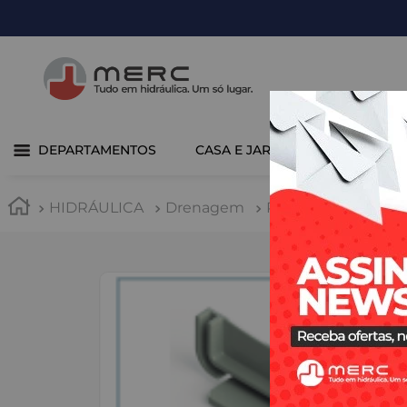
DEPARTAMENTOS
CASA E JARDIM
COZINHA 
HIDRÁULICA
Drenagem
Ralos Lineares