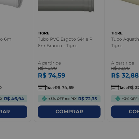
TIGRE
TIGRE
to 6m
Tubo PVC Esgoto Série R
Tubo Aquat
6m Branco - Tigre
Tigre
A partir de
A partir de
R$
76
,
90
R$
33
,
90
R$
74
,
59
R$
32
,
88
0
R$
74
,
59
R$
3
1
de
1
de
R$ 46,94
R$ 72,35
IX
+3% OFF no PIX
+3% OFF 
RAR
COMPRAR
CO