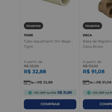
Inverno
Inverno
TIGRE
DECA
Tubo Aquatherm 3m Bege -
Base de Registr
Tigre
Deca Bruto
A partir de
A partir de
R$
33
,
90
R$
93
,
90
R$
32
,
88
R$
91
,
08
R$
32
,
88
R$
91
,
08
1
de
1
de
R$ 31,89
+3% OFF no PIX
+3% OFF no P
COMPRAR
COMP