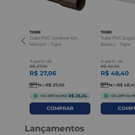
TIGRE
TIGRE
 Marrom -
Tubo PVC Soldável 6m
Tubo PVC Esgo
Marrom - Tigre
Branco - Tigre
A partir de
A partir de
R$
27
,
90
R$
49
,
90
R$
27
,
06
R$
48
,
40
R$
27
,
06
R$
48
,
4
1
de
1
de
R$ 0,96
R$ 26,24
+3% OFF no PIX
+3% OFF no P
R
COMPRAR
COMP
Lançamentos