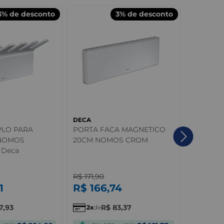
3%
de desconto
3%
de desconto
DECA
DECA
PLO PARA
PORTA FACA MAGNETICO
Caixa Ac
NOMOS
20CM NOMOS CROM
Monocro
 Deca
Acioname
Living Q
R$
171
,
90
R$
593
,
9
1
R$
166
,
74
R$
57
7
,
93
R$
83
,
37
2
de
6
de