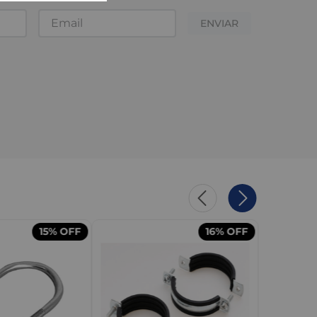
ENVIAR
15%
OFF
16%
OFF