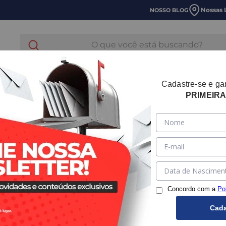
Nossas 
NOSSO BLOG
O que você está buscando?
E LAVANDERIA
HIDRÁULICA
TUBOS E CONEXOES
Cadastre-se e g
PRIMEIR
Tampão pa
100mm -
Concordo com a
Po
:
MTPMRALIDP0
Cada
Este produto não e
Quero que me avisem q