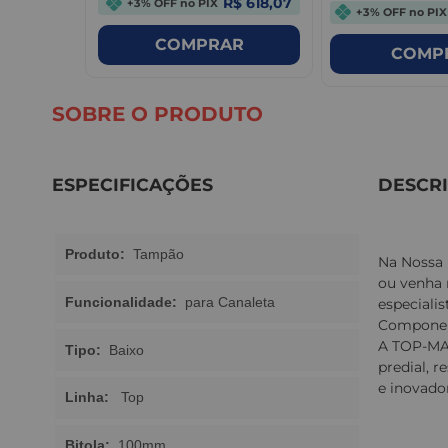
$ 446,83
R$ 618,07
+3% OFF no PIX
+3% OFF no PIX
R
COMPRAR
COMP
SOBRE O PRODUTO
ESPECIFICAÇÕES
DESCR
Produto:
Tampão
Na Nossa 
ou venha 
Funcionalidade:
para Canaleta
especiali
Componen
A TOP-MAX
Tipo:
Baixo
predial, 
e inovador
Linha:
Top
Bitola:
100mm