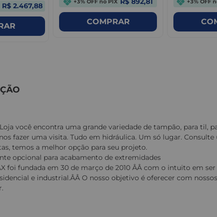
R$ 892,81
+3% OFF no PIX
+3% OFF n
R$ 2.467,88
COMPRAR
CO
RAR
IÇÃO
Loja você encontra uma grande variedade de tampão, para til, par
nos fazer uma visita. Tudo em hidráulica. Um só lugar. Consult
stas, temos a melhor opção para seu projeto.
te opcional para acabamento de extremidades
 foi fundada em 30 de março de 2010 ÂÂ com o intuito em ser
residencial e industrial.ÂÂ O nosso objetivo é oferecer com noss
.