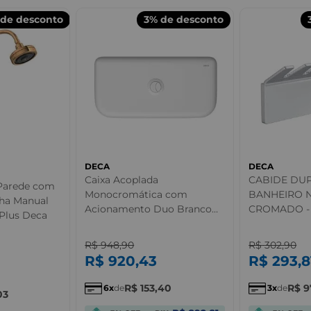
de desconto
3%
de desconto
DECA
DECA
Caixa Acoplada
CABIDE DU
 Parede com
Monocromática com
BANHEIRO 
ha Manual
Acionamento Duo Branco
CROMADO -
Plus Deca
Deca
R$
948
,
90
R$
302
,
90
R$
920
,
43
R$
293
,
8
R$
153
,
40
R$
9
6
de
3
de
03