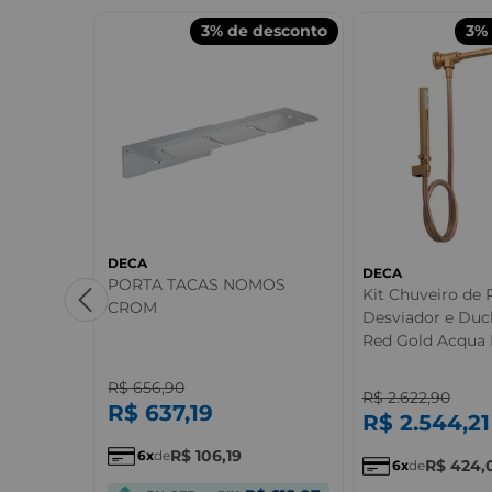
desconto
3%
de desconto
3%
DECA
DECA
Deca
PORTA TACAS NOMOS
Kit Chuveiro de
CROM
Desviador e Duc
Red Gold Acqua 
R$
656
,
90
R$
2.622
,
90
R$
637
,
19
R$
2.544
,
21
R$
106
,
19
6
de
R$
424
,
6
de