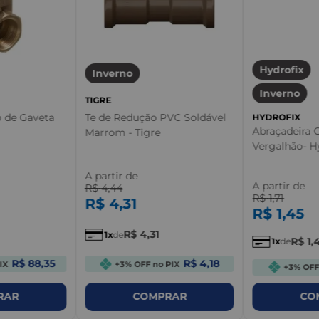
Hydrofix
Inverno
Inverno
TIGRE
o de Gaveta
Te de Redução PVC Soldável
HYDROFIX
Abraçadeira
Marrom - Tigre
Vergalhão- H
A partir de
A partir de
R$
4
,
44
R$
1
,
71
R$
4
,
31
R$
1
,
45
R$
4
,
31
1
de
R$
1
,
1
de
R$ 88,35
R$ 4,18
IX
+3% OFF no PIX
+3% OFF
RAR
COMPRAR
CO