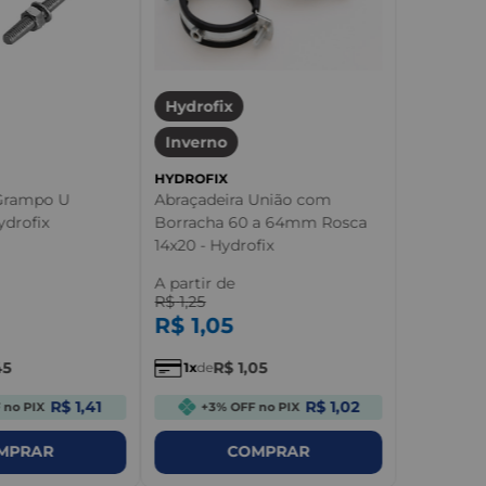
Hydrofix
Inverno
HYDROFIX
 Grampo U
Abraçadeira União com
ydrofix
Borracha 60 a 64mm Rosca
14x20 - Hydrofix
A partir de
R$
1
,
25
R$
1
,
05
45
R$
1
,
05
1
de
R$ 1,41
R$ 1,02
 no PIX
+3% OFF no PIX
MPRAR
COMPRAR