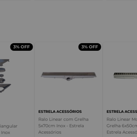
m
3%
OFF
3%
OFF
ESTRELA ACESSÓRIOS
ESTRELA ACES
Ralo Linear com Grelha
Ralo Linear M
5x70cm Inox - Estrela
Grelha 6x50cm
riangular
Acessórios
Estrela Acessó
 Inox