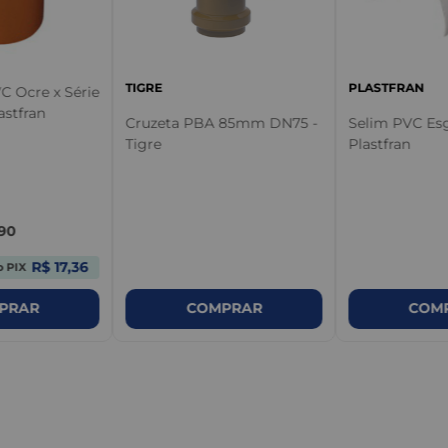
TIGRE
PLASTFRAN
C Ocre x Série
astfran
Cruzeta PBA 85mm DN75 -
Selim PVC Esg
Tigre
Plastfran
90
R$ 17,36
o PIX
COMPRAR
COM
PRAR