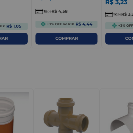
R$
3
,
23
R$
4
,
58
1
de
R$
3
,
1
de
R$ 4,44
+3% OFF no PIX
R$ 1,05
+3% OFF
PIX
RAR
COMPRAR
CO
m