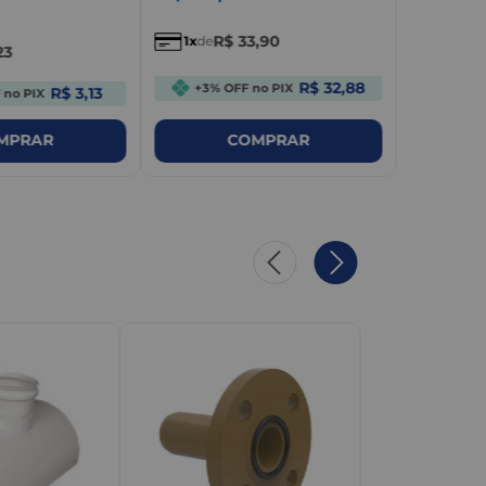
R$
33
,
90
1
de
23
R$ 32,88
+3% OFF no PIX
R$ 3,13
 no PIX
MPRAR
COMPRAR
PLASTFRAN