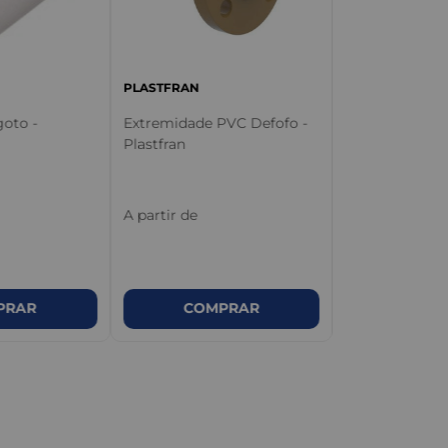
Extremidade F
PVC PBA - Pla
PLASTFRAN
oto -
Extremidade PVC Defofo -
A partir de
Plastfran
A partir de
PRAR
COMPRAR
COM