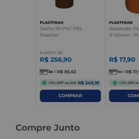
C Roscável 1
Tigre
PLASTFRAN
PLASTFRAN
Joelho 90 PVC PBS -
Adaptador PV
Plastfran
R 100mm - Pl
A partir de
R$
256
,
90
R$
17
,
90
R$
85
,
63
R$
17
,
3
de
1
de
R$ 249,19
+3% OFF no PIX
+3% OFF n
PRAR
COMPRAR
COM
Compre Junto