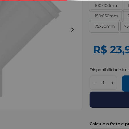
100x100mm
150x150mm
75x50mm
7
R$
23
,
Disponibilidade Im
－
＋
IMAGENS MERAMENTE I