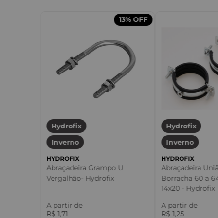
13%
OFF
Hydrofix
Hydrofix
Inverno
Inverno
HYDROFIX
HYDROFIX
Abraçadeira Grampo U
Abraçadeira Uni
Vergalhão- Hydrofix
Borracha 60 a 
14x20 - Hydrofix
A partir de
A partir de
R$
1
,
71
R$
1
,
25