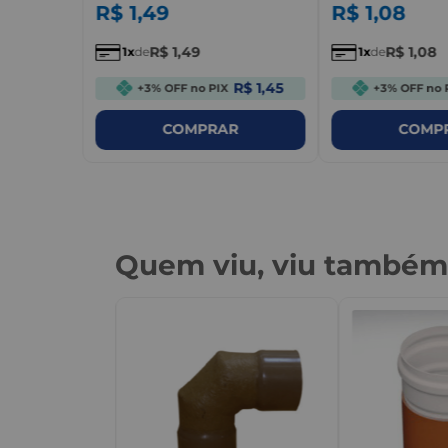
R$
1
,
49
R$
1
,
08
R$
1
,
49
R$
1
,
08
1
de
1
de
R$ 1,45
+3% OFF no PIX
+3% OFF no 
COMPRAR
COMP
Quem viu, viu també