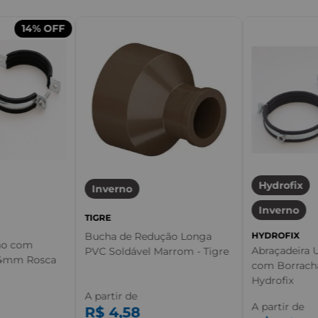
14%
OFF
Hydrofix
Inverno
Inverno
TIGRE
Bucha de Redução Longa
HYDROFIX
ão com
Abraçadeira 
PVC Soldável Marrom - Tigre
64mm Rosca
com Borracha
Hydrofix
A partir de
A partir de
R$
4
,
58