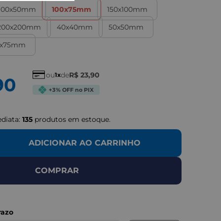
100x50mm
100x75mm
150x100mm
200x200mm
40x40mm
50x50mm
IMAGEN
5x75mm
ou
de
R$
23
,
90
1
90
+3% OFF no PIX
ediata:
135
produtos em estoque.
ADICIONAR AO CARRINHO
COMPRAR
LUSTRATIVAS