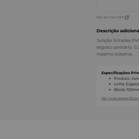
Não sei meu CEP
Descrição adiciona
Junção Simples PVC
esgoto sanitário. 
mesmo sistema.
Especificações Prin
Produto
:
Jun
Linha
:
Esgot
Bitola
:
100m
Ver mais especifica