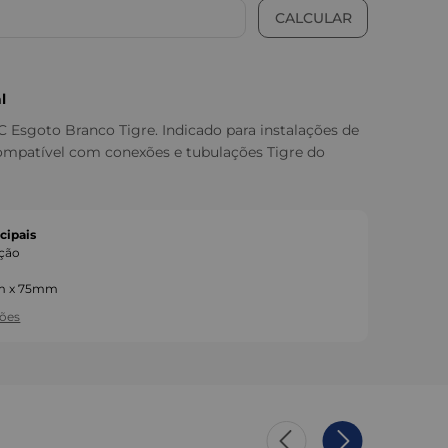
l
 Esgoto Branco Tigre. Indicado para instalações de
Compatível com conexões e tubulações Tigre do
cipais
ção
o
m x 75mm
ções